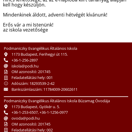
kell hogy készüljön.
Mindenkinek áldott, adventi hétvégét kívánunk!
Erős vár a mi Istenünk!
az iskola vezetősége
Podmaniczky Evangélikus Általános Iskola
1173 Budapest, Ferihegyi út 115.
+36-1-256-2897
iskola@podi.hu
OM azonosító: 201745
Feladatellátási hely: 001
Adószám: 18293539-2-42
Bankszámlaszám: 11784009-20602611
Podmaniczky Evangélikus Általános Iskola Búzamag Óvodája
1173 Budapest, Gyökér u. 5.
+36-1-253-6507, +36-1-1256-0977
ovoda@podi.hu
OM azonosító: 201745
Feladatellátási hely: 002