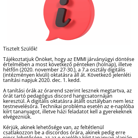
Tisztelt Szülők!
Tájékoztatjuk Önöket, hogy az EMMI járványügyi döntése
értelmében a most következő pénteken (holnap), illetve
hétfőn (2020. november 27-30.), a 7.a osztály digitális
(intézményen kívüli) oktatásra áll át. Következő jelenléti
tanítási napjuk 2020. dec. 1. kedd.
A tanítási órák az órarend szerint lesznek megtartva, az
órát tartó pedagógus discord hangcsatornáján
keresztül. A digitális oktatásra átállt osztályban nem lesz
testnevelésóra. Technikai probléma esetén az e-naplóba
kiírt tananyagot, illetve házi feladatot kell a gyerekeknek
elvégezniük.
Kérjük, akinek lehetősége van, az feltétlenül
csatlakozzon be a discordos órára, akinek pedig erre
nincs lehetősége, az az e-naplóba kiírt tananyag alapján