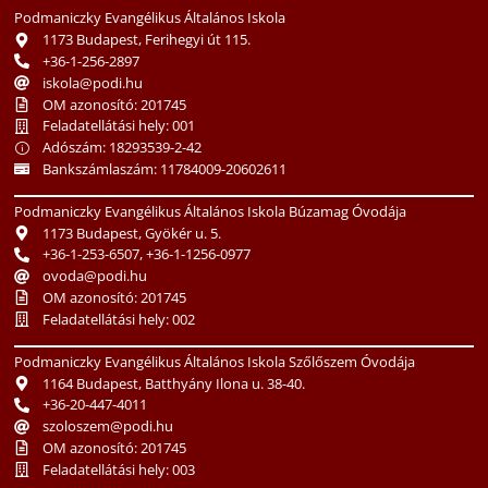
Podmaniczky Evangélikus Általános Iskola
1173 Budapest, Ferihegyi út 115.
+36-1-256-2897
iskola@podi.hu
OM azonosító: 201745
Feladatellátási hely: 001
Adószám: 18293539-2-42
Bankszámlaszám: 11784009-20602611
Podmaniczky Evangélikus Általános Iskola Búzamag Óvodája
1173 Budapest, Gyökér u. 5.
+36-1-253-6507, +36-1-1256-0977
ovoda@podi.hu
OM azonosító: 201745
Feladatellátási hely: 002
Podmaniczky Evangélikus Általános Iskola Szőlőszem Óvodája
1164 Budapest, Batthyány Ilona u. 38-40.
+36-20-447-4011
szoloszem@podi.hu
OM azonosító: 201745
Feladatellátási hely: 003