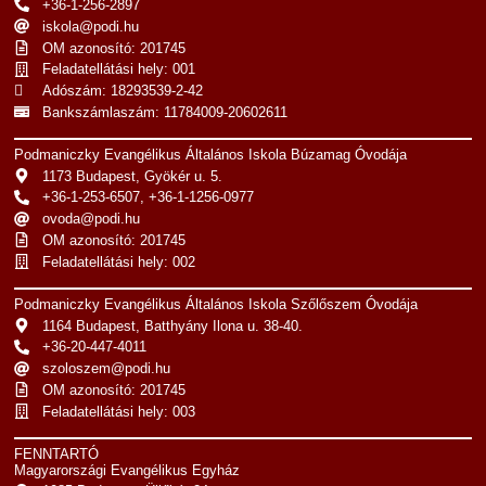
+36-1-256-2897
iskola@podi.hu
OM azonosító: 201745
Feladatellátási hely: 001
Adószám: 18293539-2-42
Bankszámlaszám: 11784009-20602611
Podmaniczky Evangélikus Általános Iskola Búzamag Óvodája
1173 Budapest, Gyökér u. 5.
+36-1-253-6507, +36-1-1256-0977
ovoda@podi.hu
OM azonosító: 201745
Feladatellátási hely: 002
Podmaniczky Evangélikus Általános Iskola Szőlőszem Óvodája
1164 Budapest, Batthyány Ilona u. 38-40.
+36-20-447-4011
szoloszem@podi.hu
OM azonosító: 201745
Feladatellátási hely: 003
FENNTARTÓ
Magyarországi Evangélikus Egyház