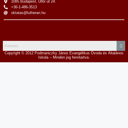
1085 Budapest, Üllői út 24.
+36-1-486-3513
oktatas@lutheran.hu
Copyright © 2012 Podmaniczky János Evangélikus Óvoda és Általános
Iskola -- Minden jog fenntartva.