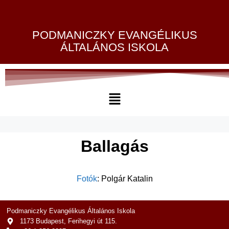
PODMANICZKY EVANGÉLIKUS
ÁLTALÁNOS ISKOLA
Ballagás
Fotók
: Polgár Katalin
Podmaniczky Evangélikus Általános Iskola
1173 Budapest, Ferihegyi út 115.