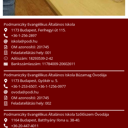
Podmaniczky Evangélikus Általános Iskola
1173 Budapest, Ferihegyi út 115.
+36-1-256-2897
iskola@podi.hu
OM azonosító: 201745
Feladatellátási hely: 001
Adószám: 18293539-2-42
Bankszámlaszám: 11784009-20602611
Podmaniczky Evangélikus Általános Iskola Búzamag Óvodája
1173 Budapest, Gyökér u. 5.
+36-1-253-6507, +36-1-1256-0977
ovoda@podi.hu
OM azonosító: 201745
Feladatellátási hely: 002
Podmaniczky Evangélikus Általános Iskola Szőlőszem Óvodája
1164 Budapest, Batthyány Ilona u. 38-40.
+36-20-447-4011