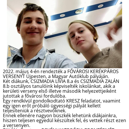
2022. május 4-én rendezték a FŐVÁROSI KERÉKPÁROS
VERSENYT Újpesten, a Magyar Autóklub pályáján.
Két diákunk, CSIZMADIA LÍVIA 8.a és CSIZMADIA ZALÁN
8.b osztályos tanulóink képviselték iskolánkat, akik a
kerületi verseny első illetve második helyezettjeiként
jutottak a fővárosi fordulóba.
Egy rendkívül gondolkodtató KRESZ feladatot, vaamint
egy igen erőt próbáló ügyességi pályát kellett
teljesíteniük a résztvevőknek.
Ennek ellenére nagyon büszkék lehetünk diákjainkra,
hiszen teljesen egyedül készültek fel, és vettek részt ezen
a versenyen.