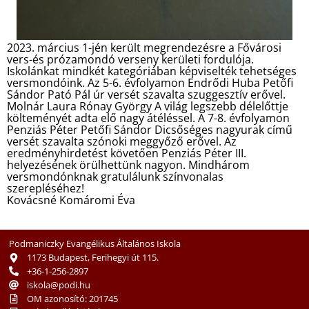
2023. március 1-jén került megrendezésre a Fővárosi
vers-és prózamondó verseny kerületi fordulója.
Iskolánkat mindkét kategóriában képviselték tehetséges
versmondóink. Az 5-6. évfolyamon Endrődi Huba Petőfi
Sándor Pató Pál úr versét szavalta szuggesztív erővel.
Molnár Laura Rónay György A világ legszebb délelőttje
költeményét adta elő nagy átéléssel. A 7-8. évfolyamon
Penziás Péter Petőfi Sándor Dicsőséges nagyurak című
versét szavalta szónoki meggyőző erővel. Az
eredményhirdetést követően Penziás Péter III.
helyezésének örülhettünk nagyon. Mindhárom
versmondónknak gratulálunk színvonalas
szerepléséhez!
Kovácsné Komáromi Éva
Podmaniczky Evangélikus Általános Iskola
1173 Budapest, Ferihegyi út 115.
+36-1-256-2897
iskola@podi.hu
OM azonosító: 201745