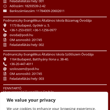
Feladatellátási hely: 001
Adószám: 18293539-2-42
Bankszámlaszám: 11784009-20602611
Podmaniczky Evangélikus Általános Iskola Búzamag Óvodája
1173 Budapest, Gyökér u. 5.
+36-1-253-6507, +36-1-1256-0977
ovoda@podi.hu
OM azonosító: 201745
Feladatellátási hely: 002
Podmaniczky Evangélikus Általános Iskola Szőlőszem Óvodája
1164 Budapest, Batthyány Ilona u. 38-40.
+36-20-447-4011
szoloszem@podi.hu
OM azonosító: 201745
Feladatellátási hely: 003
FENNTARTÓ
Magyarországi Evangélikus Egyház
1085 Budapest, Üllői út 24.
We value your privacy
+36-1-486-3513
oktatas@lutheran.hu
We use cookies to enhance your browsing experience,