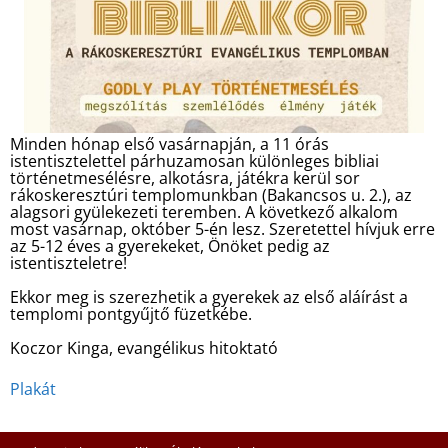
Minden hónap első vasárnapján, a 11 órás
istentisztelettel párhuzamosan különleges bibliai
történetmesélésre, alkotásra, játékra kerül sor
rákoskeresztúri templomunkban (Bakancsos u. 2.), az
alagsori gyülekezeti teremben. A következő alkalom
most vasárnap, október 5-én lesz. Szeretettel hívjuk erre
az 5-12 éves a gyerekeket, Önöket pedig az
istentiszteletre!
Ekkor meg is szerezhetik a gyerekek az első aláírást a
templomi pontgyűjtő füzetkébe.
Koczor Kinga, evangélikus hitoktató
Plakát