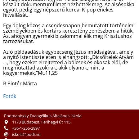
készült dokumentumfilmet nézhették meg. Az alsósokkal
együtt pedig egy népszerű koreai K-pop énekes
hitvallását.
Egy dolog közös a csendesnapon bemutatott történelmi
személyekben és kortárs keresztény zenészben: a hitük.
Az, ahogyan gyermeki bizalommal élik meg Krisztushoz
tartozásukat.
Az ő példaadásuk egybecseng Jézus imádságával, amely
a nyitó istentiszteleten is elhangzott: „Dicsőitelek Atyám
…, hogy ezeket elrejtetted a bölcsek és okosak elől, de
megmutattad azoknak, akik olyanok, mint a
kisgyermekek.”Mt.11,25
B.Pintér Márta
Fotók
Podmaniczky Evangélikus Általános Iskola
1173 Budapest, Ferihegyi út 115.
+36-1-256-2897
iskola@podi.hu