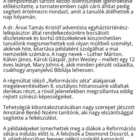
A templomban tartott kezdő istentisztelet igehirdetése
előkészítette, a tornateremben zajló záró áhítat pedig
segített értelmezni mindazt, amit a tanulók átélhettek a
nap folyamán.
A dr. Árvai Tamás Kristóf adventista egyháztörténész-
lelkipásztor által rendelkezésünkre bocsátott
díszleteknek és korhű öltözékeknek köszönhetően
tanulóink megismerhettek sok olyan múltbeli személyt,
akiknek hite, kitartása példaként szolgálhat a mai
nemzedék számára. A nagy nevek – Luther Márton,
Kálvin János, Károli Gáspár, John Wesley – mellett egy 12
éves leányé, Mary Johns-é, akik minden pénzét odaadta,
csakhogy anyanyelvű Bibliája lehessen.
A régmúltat idéző „Reformációs séta” alakjainak
megelevenítésében 8. osztályos hittanosaink vállaltak
derekas részt, a rövid jelenetekben megcsillantva eddig
rejtett színészi képességeiket.
Tehetségük kibontakoztatásában nagy szerepet játszott
Amotáné Benkő Noémi tanítónk, aki nagy elszántsággal
segítette a felkészülést.
A példaképeket ismerhettek meg a diákok a Reformációs
sétára indulás előtt is. A felsősök a Desmond Dossról, a
II. világháborúban fegyver nélkül szolgáló katonáról