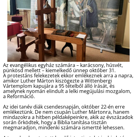
Az evangélikus egyház számára – karácsony, húsvét,
pünkösd mellett – kiemelkedő ünnep október 31.
A protestáns felekezetek ekkor emlékeznek arra a napra,
amikor Luther Márton kiszögezte a Wittenbergi
Vártemplom kapujára a 95 tételből álló írását, és
amelynek nyomán elindult a lelki megújulási mozgalom,
a Reformáció.
Az idei tanév diák csendesnapján, október 22-én erre
emlékeztünk. De nem csupán Luther Mártonra, hanem
mindazokra a hitben példaképeinkre, akik az évszázadok
során őrködtek, hogy a Biblia tanítása tisztán
megmaradjon, mindenki számára ismertté lehessen.