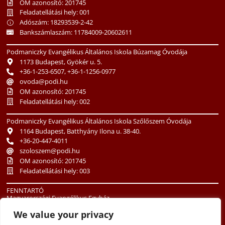
OM azonosító: 201745
Feladatellátási hely: 001
Adószám: 18293539-2-42
Bankszámlaszám: 11784009-20602611
Podmaniczky Evangélikus Általános Iskola Búzamag Óvodája
1173 Budapest, Gyökér u. 5.
+36-1-253-6507, +36-1-1256-0977
ovoda@podi.hu
OM azonosító: 201745
Feladatellátási hely: 002
Podmaniczky Evangélikus Általános Iskola Szőlőszem Óvodája
1164 Budapest, Batthyány Ilona u. 38-40.
+36-20-447-4011
szoloszem@podi.hu
OM azonosító: 201745
Feladatellátási hely: 003
FENNTARTÓ
Magyarországi Evangélikus Egyház
1085 Budapest, Üllői út 24.
We value your privacy
+36-1-486-3513