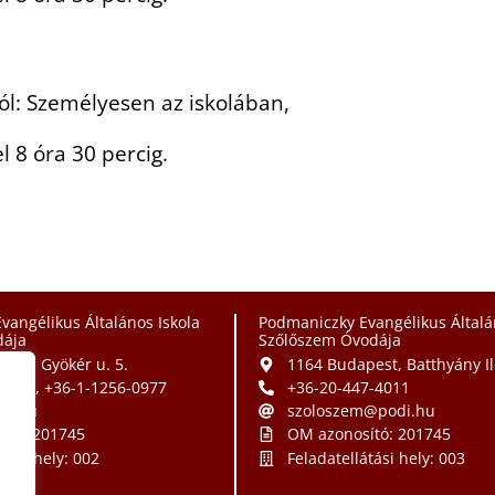
ól: Személyesen az iskolában,
l 8 óra 30 percig.
vangélikus Általános Iskola
Podmaniczky Evangélikus Általá
ája
Szőlőszem Óvodája
est, Gyökér u. 5.
1164 Budapest, Batthyány Il
-6507, +36-1-1256-0977
+36-20-447-4011
di.hu
szoloszem@podi.hu
ító: 201745
OM azonosító: 201745
tási hely: 002
Feladatellátási hely: 003