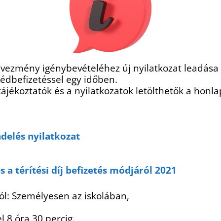
ezmény igénybevételéhez új nyilatkozat leadása s
bédbefizetéssel egy időben.
jékoztatók és a nyilatkozatok letölthetők a honl
delés nyilatkozat
s a térítési díj befizetés módjáról 2021
ól: Személyesen az iskolában,
l 8 óra 30 percig.