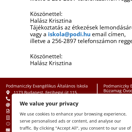
Köszönettel:
Halász Krisztina
Tájékoztatás az étkezések lemondásár
vagy a
iskola@podi.hu
email címen,
illetve a 256-2897 telefonszámon regge
Köszönettel:
Halász Krisztina
Podmaniczky Evangélikus Általános Iskola
Podmaniczky E
Búzamag Óvod
1173 Budapest, Ferihegyi út 115.
1173 Budap
+36-1-256-2897
We value your privacy
+36-1-253
iskola@podi.hu
ovoda@po
OM azonosító: 201745
We use cookies to enhance your browsing experience,
OM azonos
Feladatellátási hely: 001
serve personalised ads or content, and analyse our
Feladatellá
Adószám: 18293539-2-42
traffic. By clicking "Accept All", you consent to our use of
Bankszámlaszám: 11784009-20602611