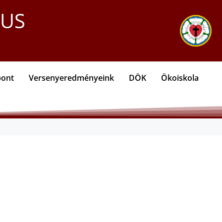
KUS
pont
Versenyeredményeink
DÖK
Ökoiskola