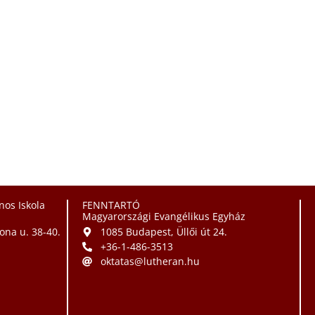
nos Iskola
FENNTARTÓ
Magyarországi Evangélikus Egyház
ona u. 38-40.
1085 Budapest, Üllői út 24.
+36-1-486-3513
oktatas@lutheran.hu