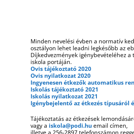
Minden nevelési évben a normatív kedv
osztályon lehet leadni legkésőbb az e
Díjkedvezmények igénybevételéhez a tá
iskola portáján.
Ovis tájékoztató 2020
Ovis nyilatkozat 2020
Ingyenesen étkezők automatikus ren
Iskolás tájékoztató 2021
Iskolás nyilatkozat 2021
Igénybejelentő az étkezés típusáról é
Tájékoztatás az étkezések lemondásár
vagy a
iskola@podi.hu
email címen,
illetve a 256-2897 telefonszámon regge