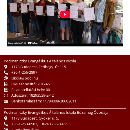
Podmaniczky Evangélikus Általános Iskola
1173 Budapest, Ferihegyi út 115.
+36-1-256-2897
iskola@podi.hu
OM azonosító: 201745
Feladatellátási hely: 001
Adószám: 18293539-2-42
Bankszámlaszám: 11784009-20602611
Podmaniczky Evangélikus Általános Iskola Búzamag Óvodája
1173 Budapest, Gyökér u. 5.
+36-1-253-6507, +36-1-1256-0977
ovoda@podi.hu