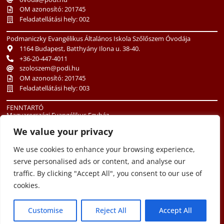
OM azonosító: 201745
Feladatellátási hely: 002
Podmaniczky Evangélikus Általános Iskola Szőlőszem Óvodája
1164 Budapest, Batthyány Ilona u. 38-40.
+36-20-447-4011
szoloszem@podi.hu
OM azonosító: 201745
Feladatellátási hely: 003
FENNTARTÓ
Magyarországi Evangélikus Egyház
1085 Budapest, Üllői út 24.
We value your privacy
+36-1-486-3513
oktatas@lutheran.hu
We use cookies to enhance your browsing experience,
serve personalised ads or content, and analyse our
traffic. By clicking "Accept All", you consent to our use of
cookies.
Customise
Reject All
Accept All
Copyright © 2012 Podmaniczky János Evangélikus Óvoda és Általános
Iskola -- Minden jog fenntartva.