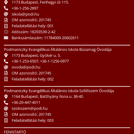
1173 Budapest, Ferihegyi út 115.
+36-1-256-2897
iskola@podi.hu
OM azonosító: 201745
Feladatellátási hely: 001
Adószám: 18293539-2-42
Bankszámlaszám: 11784009-20602611
Podmaniczky Evangélikus Általános Iskola Búzamag Óvodája
1173 Budapest, Gyökér u. 5.
+36-1-253-6507, +36-1-1256-0977
ovoda@podi.hu
OM azonosító: 201745
Feladatellátási hely: 002
Podmaniczky Evangélikus Általános Iskola Szőlőszem Óvodája
1164 Budapest, Batthyány Ilona u. 38-40.
+36-20-447-4011
szoloszem@podi.hu
OM azonosító: 201745
Feladatellátási hely: 003
FENNTARTÓ