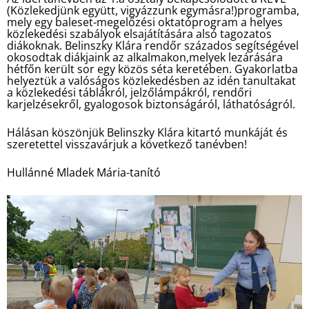
(Közlekedjünk együtt, vigyázzunk egymásra!)programba,
mely egy baleset-megelőzési oktatóprogram a helyes
közlekedési szabályok elsajátítására alsó tagozatos
diákoknak. Belinszky Klára rendőr százados segítségével
okosodtak diákjaink az alkalmakon,melyek lezárására
hétfőn került sor egy közös séta keretében. Gyakorlatba
helyeztük a valóságos közlekedésben az idén tanultakat
a közlekedési táblákról, jelzőlámpákról, rendőri
karjelzésekről, gyalogosok biztonságáról, láthatóságról.
Hálásan köszönjük Belinszky Klára kitartó munkáját és
szeretettel visszavárjuk a következő tanévben!
Hullánné Mladek Mária-tanító