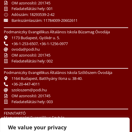
OM azonosító: 201745
Feladatellátási hely: 001
Adószám: 18293539-2-42
Bankszámlaszám: 11784009-20602611
Podmaniczky Evangélikus Általános Iskola Búzamag Óvodája
1173 Budapest, Gyökér u. 5.
+36-1-253-6507, +36-1-1256-0977
ovoda@podi.hu
OM azonosító: 201745
Feladatellátási hely: 002
Podmaniczky Evangélikus Általános Iskola Szőlőszem Óvodája
1164 Budapest, Batthyány Ilona u. 38-40.
+36-20-447-4011
szoloszem@podi.hu
OM azonosító: 201745
Feladatellátási hely: 003
FENNTARTÓ
Magyarországi Evangélikus Egyház
1085 Budapest, Üllői út 24.
We value your privacy
+36-1-486-3513