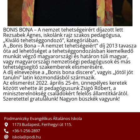
BONIS BONA – A nemzet tehetségeirért díjazott lett
Rezsabek Ágnes, iskolánk rajz szakos pedagógusa,
„Kiváló tehetséggondozó”, kategóriában.
A „Bonis Bona – A nemzet tehetségeiért” díj 2013 tavasza
óta ad lehetőséget a tehetséggondozásban kiemelkedő
munkát végző magyarországi és határon túli magyar,
vagy magyarországi nemzetiségi pedagógusok és más
tehetségsegítő szakemberek elismerésére.
A díj elnevezése a „Bonis bona discere”, vagyis „Jótól jót
tanulni” latin közmondásból származik.
Az elismerést 2022. április 25-én, ünnepélyes keretek
között vehette át pedagógusunk Zsigó Róbert, a
miniszterelnökség családokért felelős államtitkárától.
Szeretettel gratulálunk! Nagyon büszkék vagyunk!
Podmaniczky Evangélikus Általános Iskola
1173 Budapest, Ferihegyi út 115.
+36-1-256-2897
iskola@podi.hu