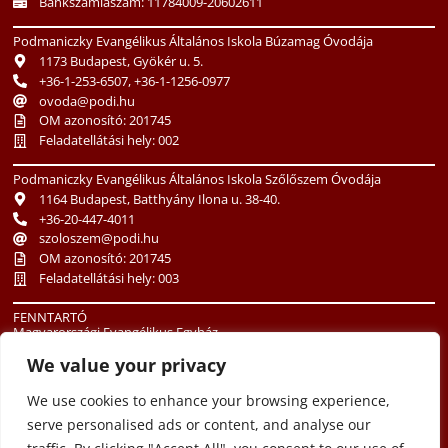
Bankszámlaszám: 11784009-20602611
Podmaniczky Evangélikus Általános Iskola Búzamag Óvodája
1173 Budapest, Gyökér u. 5.
+36-1-253-6507, +36-1-1256-0977
ovoda@podi.hu
OM azonosító: 201745
Feladatellátási hely: 002
Podmaniczky Evangélikus Általános Iskola Szőlőszem Óvodája
1164 Budapest, Batthyány Ilona u. 38-40.
+36-20-447-4011
szoloszem@podi.hu
OM azonosító: 201745
Feladatellátási hely: 003
FENNTARTÓ
Magyarországi Evangélikus Egyház
1085 Budapest, Üllői út 24.
We value your privacy
+36-1-486-3513
oktatas@lutheran.hu
We use cookies to enhance your browsing experience,
serve personalised ads or content, and analyse our