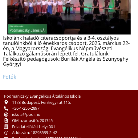
Iskolánk haladó citeracsoportja és a 3-4. osztályos
tanulóinkból álló énekkaros csoport, 2025. március 22-
én, a Magyarországi Evangélikus Népművészeti
Találkozó gálaműsorán lépett fel. Gratulálunk!
Felkészítő pedagógusok: Burillák Angéla és Szunyoghy
Györgyi
Fotók
Podmaniczky Evangélikus Általános Iskola
1173 Budapest, Ferihegyi út 115.
+36-1-256-2897
iskola@podi.hu
OM azonosító: 201745
Feladatellátási hely: 001
Adószám: 18293539-2-42