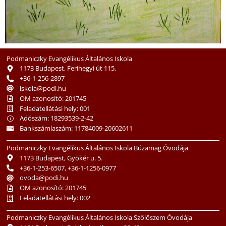
Podmaniczky Evangélikus Általános Iskola
1173 Budapest, Ferihegyi út 115.
+36-1-256-2897
iskola@podi.hu
OM azonosító: 201745
Feladatellátási hely: 001
Adószám: 18293539-2-42
Bankszámlaszám: 11784009-20602611
Podmaniczky Evangélikus Általános Iskola Búzamag Óvodája
1173 Budapest, Gyökér u. 5.
+36-1-253-6507, +36-1-1256-0977
ovoda@podi.hu
OM azonosító: 201745
Feladatellátási hely: 002
Podmaniczky Evangélikus Általános Iskola Szőlőszem Óvodája