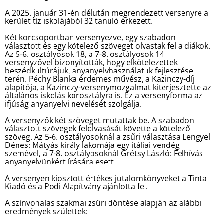
A 2025. január 31-én délután megrendezett versenyre a
kerület tíz iskolájából 32 tanuló érkezett.
Két korcsoportban versenyezve, egy szabadon
választott és egy kötelező szöveget olvastak fel a diákok.
Az 5-6. osztályosok 18, a 7-8. osztályosok 14
versenyzővel bizonyították, hogy elkötelezettek
beszédkultúrájuk, anyanyelvhasználatuk fejlesztése
terén. Péchy Blanka érdemes művész, a Kazinczy-díj
alapítója, a Kazinczy-versenymozgalmat kiterjesztette az
általános iskolás korosztályra is. Ez a versenyforma az
ifjúság anyanyelvi nevelését szolgálja.
A versenyzők két szöveget mutattak be. A szabadon
választott szövegek felolvasását követte a kötelező
szöveg. Az 5-6. osztályosoknál a zsűri választása Lengyel
Dénes: Mátyás király lakomája egy itáliai vendég
szemével, a 7-8. osztályosoknál Grétsy László: Felhívás
anyanyelvünkért írására esett.
A versenyen kiosztott értékes jutalomkönyveket a Tinta
Kiadó és a Podi Alapítvány ajánlotta fel.
A színvonalas szakmai zsűri döntése alapján az alábbi
eredmények születtek: