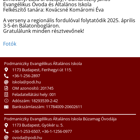
Evangélikus Óvoda és Általános Iskola
Felkészítő tanára: Kovácsné Komáromi Éva
A verseny a regionális fordulóval folytatódik 2025. április
3-5-én Balatonbogláron.
Gratulálunk minden résztvevőnek!
Fotók
Podmaniczky Evangélikus Általános Iskola
1173 Budapest, Ferihegyi út 115.
+36-1-256-2897
iskola@podi.hu
OM azonosító: 201745
Feladatellátási hely: 001
Adószám: 18293539-2-42
Bankszámlaszám: 11784009-20602611
Podmaniczky Evangélikus Általános Iskola Búzamag Óvodája
1173 Budapest, Gyökér u. 5.
+36-1-253-6507, +36-1-1256-0977
ovoda@podi.hu