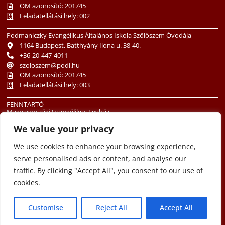
OM azonosító: 201745
Feladatellátási hely: 002
Podmaniczky Evangélikus Általános Iskola Szőlőszem Óvodája
1164 Budapest, Batthyány Ilona u. 38-40.
+36-20-447-4011
szoloszem@podi.hu
OM azonosító: 201745
Feladatellátási hely: 003
FENNTARTÓ
Magyarországi Evangélikus Egyház
1085 Budapest, Üllői út 24.
We value your privacy
+36-1-486-3513
oktatas@lutheran.hu
We use cookies to enhance your browsing experience,
serve personalised ads or content, and analyse our
traffic. By clicking "Accept All", you consent to our use of
cookies.
Customise
Reject All
Accept All
Copyright © 2012 Podmaniczky János Evangélikus Óvoda és Általános
Iskola -- Minden jog fenntartva.