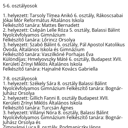
5-6. osztályosok
1. helyezett: Tarsoly Tímea Anikó 6. osztály, Rákoscsabai
Jókai Mór Református Általános Iskola
Felkészítő tanára: Mattes Bernadett
2. helyezett: Csépán Lelle Róza 5. osztály, Balassi Bálint
Nyolcévfolyamos Gimnázium
Felkészítő tanára: Lőrincz Orsolya
3. helyezett: Szabó Bálint 6. osztály, Pál Apostol Katolikus
Óvoda, Általános Iskola és Gimnázium
Felkészítő tanára: Vaszilkóné Porhajas Éva
Különdíjas: Hmelyovszky Máté 6. osztály, Budapest XVII.
Kerületi Zrínyi Miklós Általános Iskola
Felkészítő tanára: Hajnalné Kovács Gabriella
7-8. osztályosok
1. helyezett: Székely Sára 8. osztály Balassi Bálint
Nyolcévfolyamos Gimnázium Felkészítő tanára: Bognár-
Juhász Orsolya
2. helyezett: Gillich Fanni 8. osztály Budapest XVII.
Kerületi Zrínyi Miklós Általános Iskola
Felkészítő tanára: Turcsán Ágnes
3. helyezett: Villányi Nóra 8. osztály, Balassi Bálint
Nyolcévfolyamos Gimnázium Felkészítő tanára: Bognár-
Juhász Orsolya és
Zimoványi Luca 8. osztály, Podmaniczky János