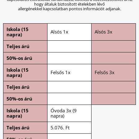
hogy általuk biztosított ételekben lévő
allergénekkel kapcsolatban pontos információt adjanak.
Iskola (15
Alsós 1x
Alsós 3x
napra)
Teljes árú
50%-os árú
Iskola (15
Felsős 1x
Felsős 3x
napra)
Teljes árú
50%-os árú
Iskola (15
Óvoda 3x (9
napra)
napra)
Teljes árú
5.076. Ft