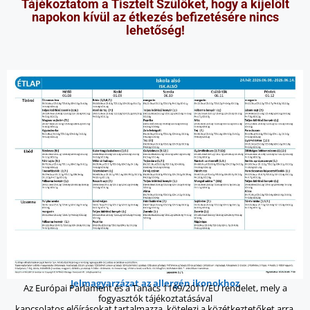
Tájékoztatom a Tisztelt Szülőket, hogy a kijelölt
napokon kívül az étkezés befizetésére nincs
lehetőség!
Jelmagyarzázat az allergén ikonokhoz
Az Európai Parlament és a Tanács 1169/2011/EU rendelet, mely a
fogyasztók tájékoztatásával
kapcsolatos előírásokat tartalmazza, kötelezi a közétkeztetőket arra,